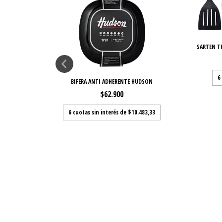
ESPATULA
SARTEN T
,33
6
BIFERA ANTI ADHERENTE HUDSON
$62.900
6
cuotas sin interés de
$10.483,33