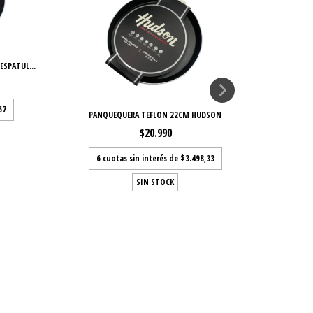
SPATUL...
67
PANQUEQUERA TEFLON 22CM HUDSON
WOK 
$20.990
6
cuotas sin interés de
$3.498,33
SIN STOCK