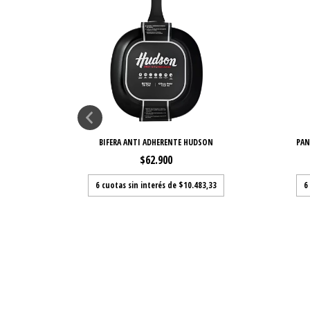
BIFERA ANTI ADHERENTE HUDSON
PAN
$62.900
6
cuotas sin interés de
$10.483,33
6
ON
,33