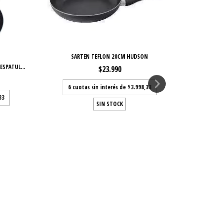
SARTEN TEFLON 20CM HUDSON
S
SPATUL...
$23.990
6
cuotas sin interés de
$3.998,33
6
33
SIN STOCK