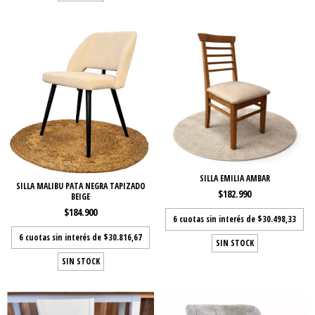
SILLA EMILIA AMBAR
SILLA MALIBU PATA NEGRA TAPIZADO
$182.990
BEIGE
$184.900
6
cuotas sin interés de
$30.498,33
6
cuotas sin interés de
$30.816,67
SIN STOCK
SIN STOCK