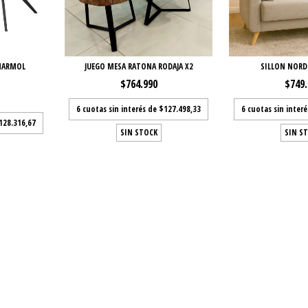
MARMOL
JUEGO MESA RATONA RODAJA X2
SILLON NORD
$764.990
$749
6
cuotas sin interés de
$127.498,33
6
cuotas sin inter
128.316,67
SIN STOCK
SIN S