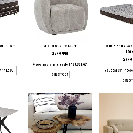
COLCHON +
SILLON OUSTER TAUPE
COLCHON SPRINGWALL
190 X
$799.990
$799
6
cuotas sin interés de
$133.331,67
$141.500
6
cuotas sin inter
SIN STOCK
SIN S