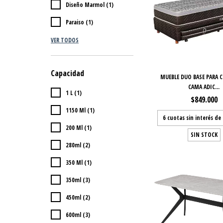
Diseño Marmol (1)
Paraiso (1)
VER TODOS
Capacidad
MUEBLE DUO BASE PARA 
CAMA ADIC...
1 L (1)
$849.000
1150 Ml (1)
6
cuotas sin interés de
200 Ml (1)
SIN STOCK
280ml (2)
350 Ml (1)
350ml (3)
450ml (2)
600ml (3)