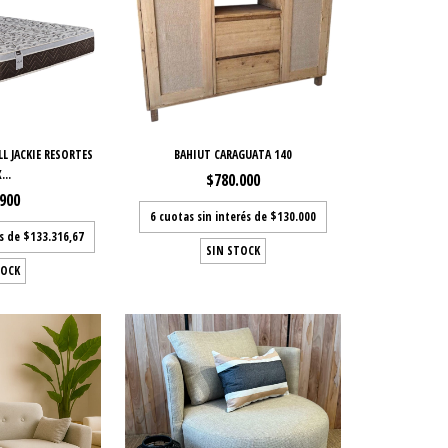
 JACKIE RESORTES
BAHIUT CARAGUATA 140
...
$780.000
.900
6
cuotas sin interés de
$130.000
és de
$133.316,67
SIN STOCK
TOCK