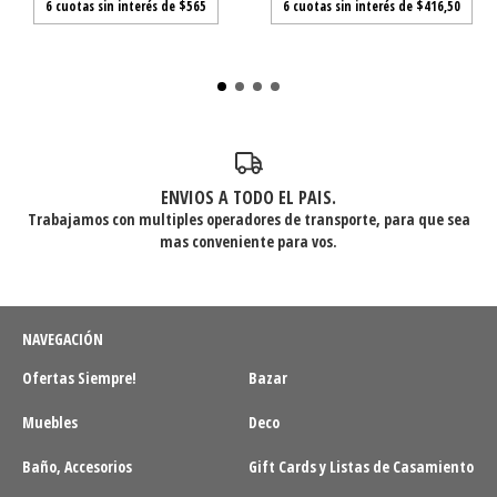
6
cuotas sin interés de
$565
6
cuotas sin interés de
$416,50
ENVIOS A TODO EL PAIS.
Trabajamos con multiples operadores de transporte, para que sea
mas conveniente para vos.
NAVEGACIÓN
Ofertas Siempre!
Bazar
Muebles
Deco
Baño, Accesorios
Gift Cards y Listas de Casamiento