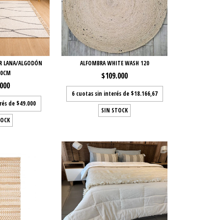
R LANA/ALGODÓN
ALFOMBRA WHITE WASH 120
40CM
$109.000
.000
6
cuotas sin interés de
$18.166,67
erés de
$49.000
SIN STOCK
TOCK