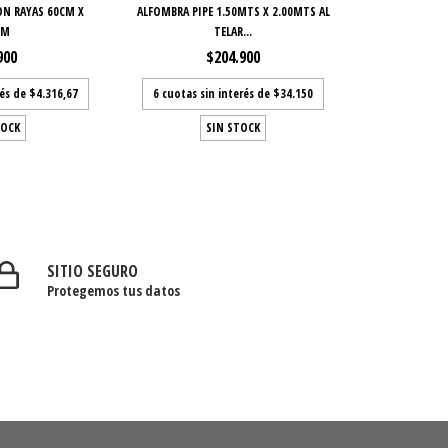
ON RAYAS 60CM X
ALFOMBRA PIPE 1.50MTS X 2.00MTS AL
CM
TELAR...
900
$204.900
rés de
$4.316,67
6
cuotas sin interés de
$34.150
TOCK
SIN STOCK
SITIO SEGURO
Protegemos tus datos