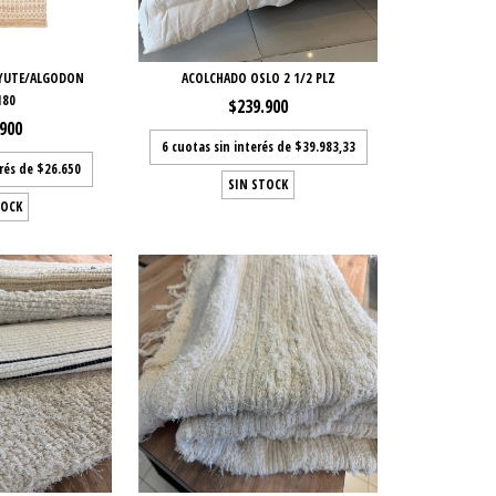
 YUTE/ALGODON
ACOLCHADO OSLO 2 1/2 PLZ
180
$239.900
.900
6
cuotas sin interés de
$39.983,33
erés de
$26.650
SIN STOCK
TOCK