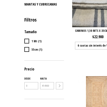
MANTAS Y CUBRECAMAS
Filtros
CAMINOS 1,50 MTS X 35C
Tamaño
$22.900
1 Mt (1)
6
cuotas sin interés de
55cm (1)
Precio
DESDE
HASTA