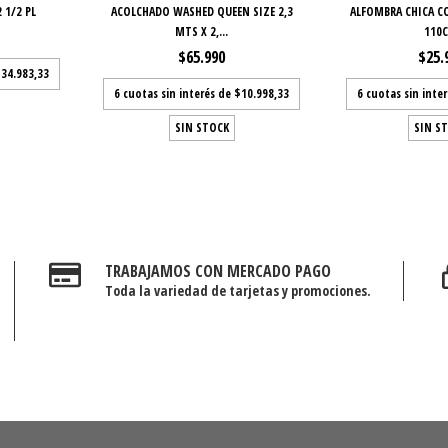
 1/2 PL
ACOLCHADO WASHED QUEEN SIZE 2,3
ALFOMBRA CHICA C
MTS X 2,...
110
$65.990
$25.
34.983,33
6
cuotas sin interés de
$10.998,33
6
cuotas sin inte
SIN STOCK
SIN S
TRABAJAMOS CON MERCADO PAGO
Toda la variedad de tarjetas y promociones.