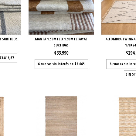
M SURTIDOS
MANTA 1.50MTS X 1.90MTS RAYAS
ALFOMBRA TWINNA
SURTIDAS
170X2
$33.990
$294
$3.816,67
6
cuotas sin interés de
$5.665
6
cuotas sin int
SIN S