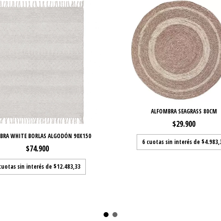
ALFOMBRA SEAGRASS 80CM
$29.900
BRA WHITE BORLAS ALGODÓN 90X150
6
cuotas sin interés de
$4.983,
$74.900
cuotas sin interés de
$12.483,33