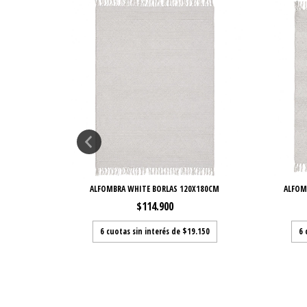
0CM
ALFOMBRA WHITE BORLAS 120X180CM
ALFOM
$114.900
50
6
cuotas sin interés de
$19.150
6