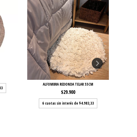
ALFOMBRA REDONDA TELAR 55CM
ALFOMBR
33
$29.900
6
cuotas sin interés de
$4.983,33
6
c