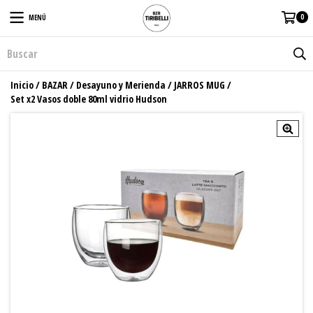
0
MENÚ
Inicio
/
BAZAR
/
Desayuno y Merienda
/
JARROS MUG
/
Set x2 Vasos doble 80ml vidrio Hudson