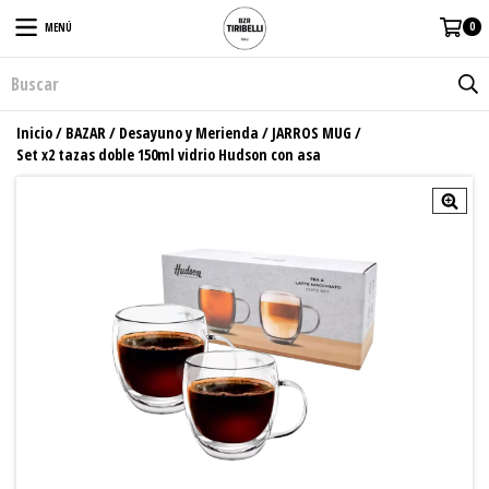
0
MENÚ
Inicio
/
BAZAR
/
Desayuno y Merienda
/
JARROS MUG
/
Set x2 tazas doble 150ml vidrio Hudson con asa