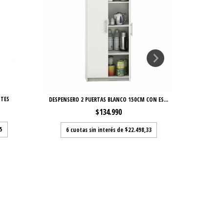
NTES
DESPENSERO 2 PUERTAS BLANCO 150CM CON ES...
$134.990
5
6
cuotas sin interés de
$22.498,33
6
c