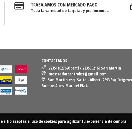
TRABAJAMOS CON MERCADO PAGO
Toda la variedad de tarjetas y promociones.
CONTACTANOS
2235110276 Alberti / 2235392163 San Martin
mostradorcentrobzr@gmail.com
San Martin esq. Salta - Alberti 2893 Esq. Yrigoye
Buenos Aires-Mar del Plata
COPYRIGHT BZR TIRIBELLI - 2026. TODOS LOS DERECHOS RESERVADOS.
DEFENSA DE LAS Y L
te sitio
aceptás el uso de cookies
para agilizar tu experiencia de compra.